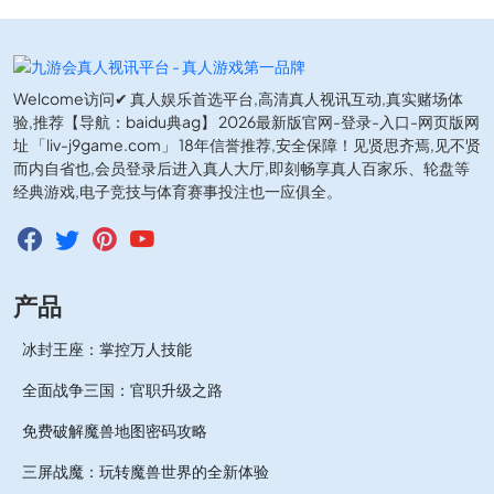
Welcome访问✔ 真人娱乐首选平台,高清真人视讯互动,真实赌场体
验,推荐【导航：baidu典ag】 2026最新版官网-登录-入口-网页版网
址 「liv-j9game.com」 18年信誉推荐,安全保障！见贤思齐焉,见不贤
而内自省也,会员登录后进入真人大厅,即刻畅享真人百家乐、轮盘等
经典游戏,电子竞技与体育赛事投注也一应俱全。
产品
冰封王座：掌控万人技能
全面战争三国：官职升级之路
免费破解魔兽地图密码攻略
三屏战魔：玩转魔兽世界的全新体验