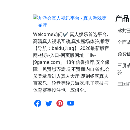
产品
冰封
Welcome访问✔ 真人娱乐首选平台,
高清真人视讯互动,真实赌场体验,推荐
全面
【导航：baidu典ag】 2026最新版官
免费
网-登录-入口-网页版网址 「liv-
j9game.com」 18年信誉推荐,安全保
三屏
障！见贤思齐焉,见不贤而内自省也,会
验
员登录后进入真人大厅,即刻畅享真人
百家乐、轮盘等经典游戏,电子竞技与
三国
体育赛事投注也一应俱全。