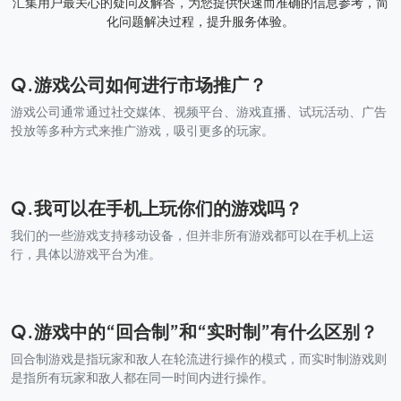
汇集用户最关心的疑问及解答，为您提供快速而准确的信息参考，简
化问题解决过程，提升服务体验。
Q.游戏公司如何进行市场推广？
游戏公司通常通过社交媒体、视频平台、游戏直播、试玩活动、广告
投放等多种方式来推广游戏，吸引更多的玩家。
Q.我可以在手机上玩你们的游戏吗？
我们的一些游戏支持移动设备，但并非所有游戏都可以在手机上运
行，具体以游戏平台为准。
Q.游戏中的“回合制”和“实时制”有什么区别？
回合制游戏是指玩家和敌人在轮流进行操作的模式，而实时制游戏则
是指所有玩家和敌人都在同一时间内进行操作。