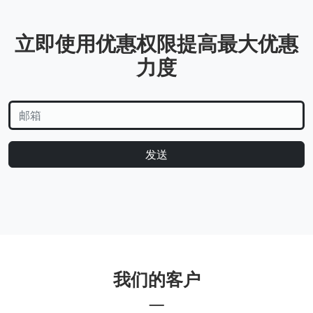
立即使用优惠权限提高最大优惠
力度
Emails
发送
我们的客户