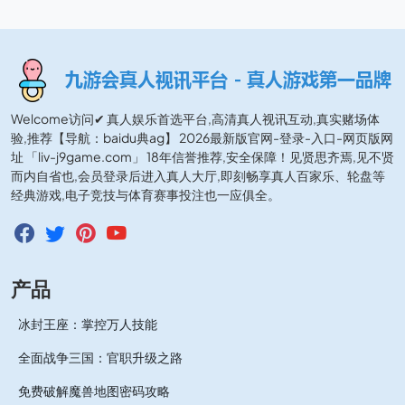
Welcome访问✔ 真人娱乐首选平台,高清真人视讯互动,真实赌场体
验,推荐【导航：baidu典ag】 2026最新版官网-登录-入口-网页版网
址 「liv-j9game.com」 18年信誉推荐,安全保障！见贤思齐焉,见不贤
而内自省也,会员登录后进入真人大厅,即刻畅享真人百家乐、轮盘等
经典游戏,电子竞技与体育赛事投注也一应俱全。
产品
冰封王座：掌控万人技能
全面战争三国：官职升级之路
免费破解魔兽地图密码攻略