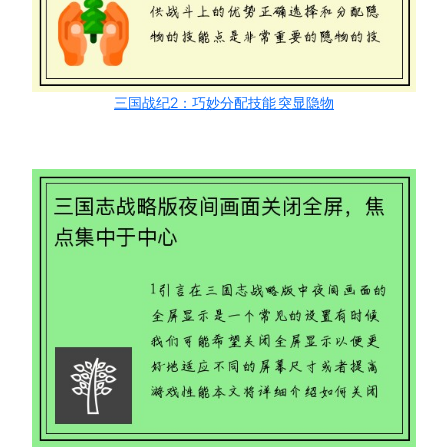
三国战纪2：巧妙分配技能 突显隐物