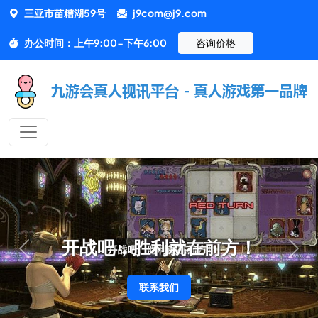
三亚市苗糟湖59号
j9com@j9.com
办公时间：上午9:00-下午6:00
咨询价格
开战吧，胜利就在前方！
Previous
Next
联系我们