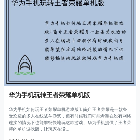
华为手机玩转王者荣耀单机版
华为手机如何玩王者荣耀单机游戏版 1. 简介 王者荣耀是一款备
受欢迎的多人在线战斗游戏，但有时候我们可能希望在没有网络
连接的情况下也能够畅快地玩这款游戏。华为手机提供了王者荣
耀的单机游戏版，让玩家在没...