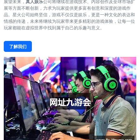
展望未来，
真人娱乐
公司将继续在游戏技术、内容创作及全球市场扩
展等方面不断创新，力求为玩家提供更多富有创意和深度的游戏作
品。星火公司始终坚信，游戏不仅仅是娱乐，更是一种文化的表达和
情感的传递，未来将继续为玩家带来更多精彩的游戏体验，让每一位
玩家都能在虚拟世界中找到属于自己的乐趣与意义。
了解我们