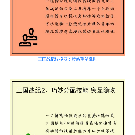
三国战记模拟器：策略重塑乱世