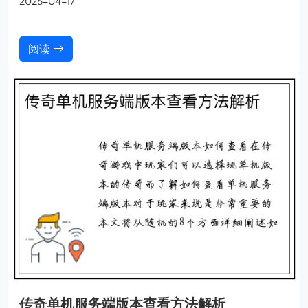
2026-04-17
阅读
传奇单机服务端版本查看方法解析