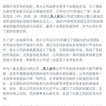
随着行业竞争的加剧，星火公司始终未曾停下创新的步伐。为了顺应
玩家对更加多元化娱乐体验的需求，公司在2010年推出了第一款虚
拟现实（VR）游戏，这一举措让
真人娱乐
公司成为国内少数几家成功
进军虚拟现实游戏市场的企业之一。该款VR游戏凭借其沉浸式的游戏
体验和极具创意的玩法设定，赢得了业界的高度评价，并为公司打开
了新的发展空间。
为了进一步拓展市场，星火公司在2015年建立了国际化的运营团队，
并开始在海外市场进行布局。通过与全球多家知名游戏发行平台的合
作，星火公司的游戏逐渐进入了欧美、日韩等国际市场，取得了良好
的市场反响。尤其是在欧美地区，公司推出的一系列冒险类和射击类
游戏大受欢迎，帮助星火公司进一步提高了全球知名度。
作为一家充满活力的公司，
真人娱乐
公司不仅在技术创新方面不断突
破，还非常重视游戏内容的创作与玩家社群的建设。公司内部拥有一
支由资深游戏设计师、程序员、艺术家和音乐制作人组成的强大团
队，这支团队的共同目标是为全球玩家带来更加丰富多彩的游戏体
验。此外，星火公司还在各大社交平台上建立了活跃的玩家社区，定
期举办线上活动、竞技赛事及玩家互动，促进了玩家之间的交流与互
动。