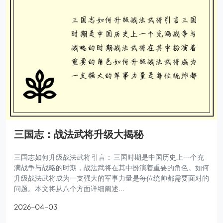
三国志：战法武将升级大揭秘
三国志如何升级战法武将 引言： 三国时期是中国历史上一个充
满战争与战略的时期，战法武将在其中扮演着重要的角色。如何
升级战法武将成为一支强大的军事力量是每位统帅都需要面对的
问题。本文将从八个方面详细阐述...
2026-04-03