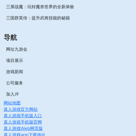
三屏战魔：玩转魔兽世界的全新体验
三国群英传：提升武将技能的秘籍
导航
网址九游会
项目展示
游戏新闻
公司服务
加入J9
网站地图
真人游戏官方网站
真人游戏手机版入口
真人游戏手机版官网
真人游戏Web网页版
真人游戏app下载地址