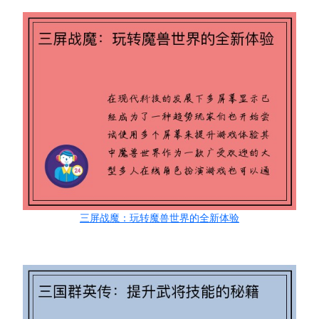
三屏战魔：玩转魔兽世界的全新体验