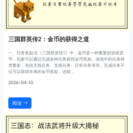
三国群英传2：金币的获得之道
一、任务奖励 在《三国群英传2》中，金币是一种重要的游戏货
币，玩家可以通过完成各种任务获得金币奖励。游戏中的任务种
类繁多，包括主线任务、支线任务、日常任务等等。完成任务不
仅可以获得丰厚的金币奖励，还能...
2026-04-10
阅读